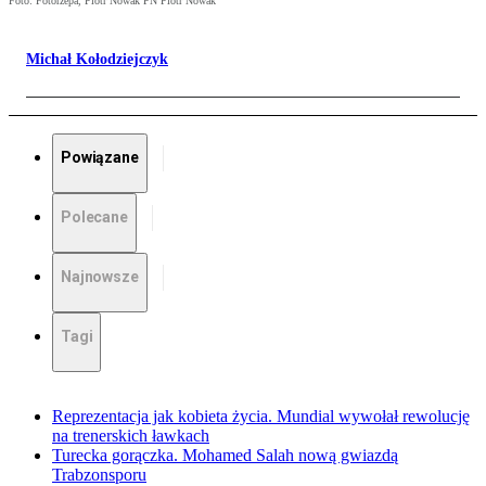
Foto: Fotorzepa, Piotr Nowak PN Piotr Nowak
Michał Kołodziejczyk
Powiązane
Polecane
Najnowsze
Tagi
Reprezentacja jak kobieta życia. Mundial wywołał rewolucję
na trenerskich ławkach
Turecka gorączka. Mohamed Salah nową gwiazdą
Trabzonsporu