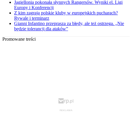
Jagiellonia pokonała słynnych Rangersów. Wyniki el. Ligi
Europy i Konferencji
Z kim zagrają polskie kluby w europejskich pucharach?
Rywale i terminarz
Gianni Infantino przeprasza za błędy, ale też ostrzega. „Nie
będzie tolerancji dla ataków”
Promowane treści