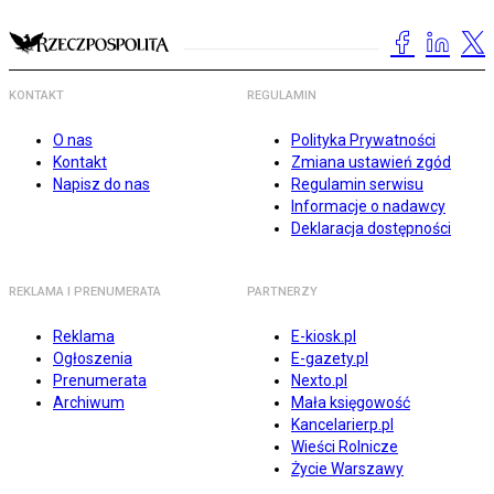
KONTAKT
REGULAMIN
O nas
Polityka Prywatności
Kontakt
Zmiana ustawień zgód
Napisz do nas
Regulamin serwisu
Informacje o nadawcy
Deklaracja dostępności
REKLAMA I PRENUMERATA
PARTNERZY
Reklama
E-kiosk.pl
Ogłoszenia
E-gazety.pl
Prenumerata
Nexto.pl
Archiwum
Mała księgowość
Kancelarierp.pl
Wieści Rolnicze
Życie Warszawy