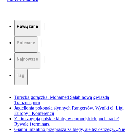
Powiązane
Polecane
Najnowsze
Tagi
Turecka gorączka. Mohamed Salah nową gwiazdą
Trabzonsporu
Jagiellonia pokonała słynnych Rangersów. Wyniki el. Ligi
Europy i Konferencji
Z kim zagrają polskie kluby w europejskich pucharach?
Rywale i terminarz
Gianni Infantino przeprasza za błędy, ale też ostrzega. „Nie