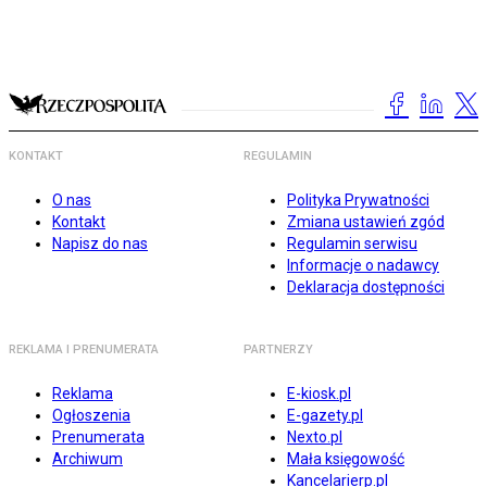
KONTAKT
REGULAMIN
O nas
Polityka Prywatności
Kontakt
Zmiana ustawień zgód
Napisz do nas
Regulamin serwisu
Informacje o nadawcy
Deklaracja dostępności
REKLAMA I PRENUMERATA
PARTNERZY
Reklama
E-kiosk.pl
Ogłoszenia
E-gazety.pl
Prenumerata
Nexto.pl
Archiwum
Mała księgowość
Kancelarierp.pl