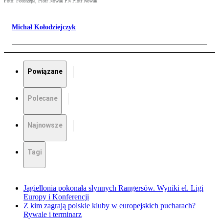
Foto: Fotorzepa, Piotr Nowak PN Piotr Nowak
Michał Kołodziejczyk
Powiązane
Polecane
Najnowsze
Tagi
Jagiellonia pokonała słynnych Rangersów. Wyniki el. Ligi
Europy i Konferencji
Z kim zagrają polskie kluby w europejskich pucharach?
Rywale i terminarz