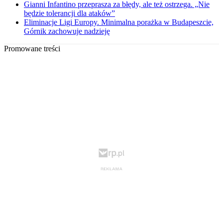
Gianni Infantino przeprasza za błędy, ale też ostrzega. „Nie
będzie tolerancji dla ataków”
Eliminacje Ligi Europy. Minimalna porażka w Budapeszcie,
Górnik zachowuje nadzieję
Promowane treści