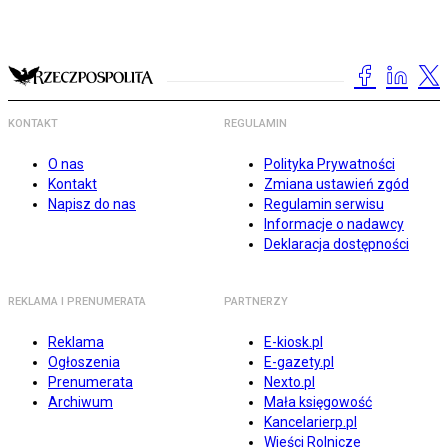
KONTAKT
REGULAMIN
O nas
Polityka Prywatności
Kontakt
Zmiana ustawień zgód
Napisz do nas
Regulamin serwisu
Informacje o nadawcy
Deklaracja dostępności
REKLAMA I PRENUMERATA
PARTNERZY
Reklama
E-kiosk.pl
Ogłoszenia
E-gazety.pl
Prenumerata
Nexto.pl
Archiwum
Mała księgowość
Kancelarierp.pl
Wieści Rolnicze