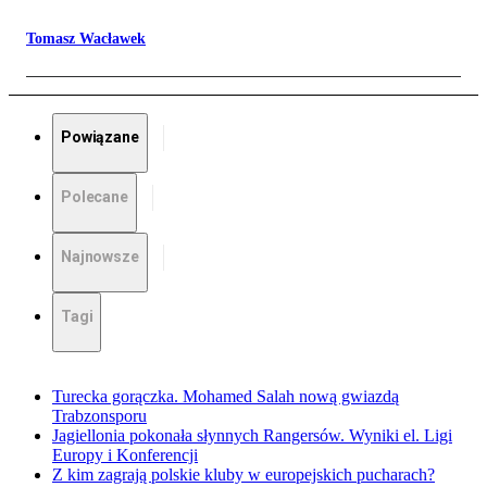
Tomasz Wacławek
Powiązane
Polecane
Najnowsze
Tagi
Turecka gorączka. Mohamed Salah nową gwiazdą
Trabzonsporu
Jagiellonia pokonała słynnych Rangersów. Wyniki el. Ligi
Europy i Konferencji
Z kim zagrają polskie kluby w europejskich pucharach?