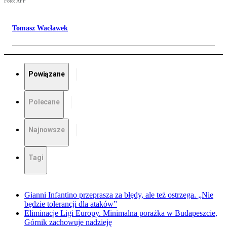
Foto: AFP
Tomasz Wacławek
Powiązane
Polecane
Najnowsze
Tagi
Gianni Infantino przeprasza za błędy, ale też ostrzega. „Nie
będzie tolerancji dla ataków”
Eliminacje Ligi Europy. Minimalna porażka w Budapeszcie,
Górnik zachowuje nadzieję