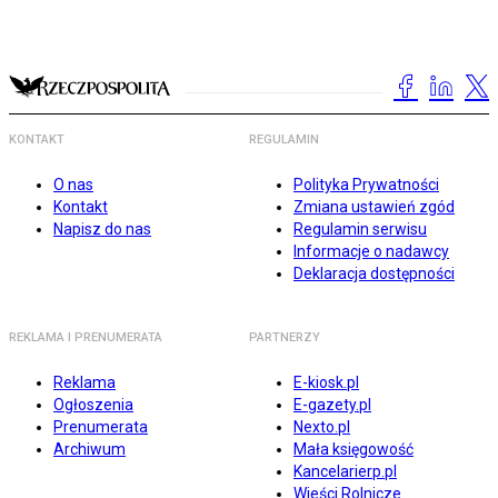
KONTAKT
REGULAMIN
O nas
Polityka Prywatności
Kontakt
Zmiana ustawień zgód
Napisz do nas
Regulamin serwisu
Informacje o nadawcy
Deklaracja dostępności
REKLAMA I PRENUMERATA
PARTNERZY
Reklama
E-kiosk.pl
Ogłoszenia
E-gazety.pl
Prenumerata
Nexto.pl
Archiwum
Mała księgowość
Kancelarierp.pl
Wieści Rolnicze