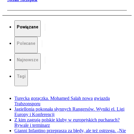
Powiązane
Polecane
Najnowsze
Tagi
Turecka gorączka. Mohamed Salah nową gwiazdą
Trabzonsporu
Jagiellonia pokonała słynnych Rangersów. Wyniki el. Ligi
Europy i Konferencji
Z kim zagrają polskie kluby w europejskich pucharach?
Rywale i terminarz
Gianni Infantino przeprasza za błędy, ale też ostrzega. „Nie