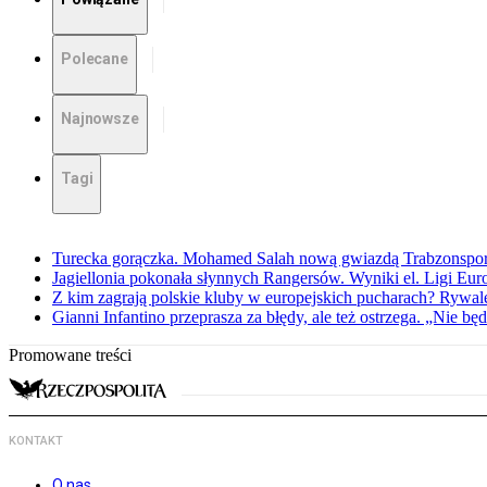
Polecane
Najnowsze
Tagi
Turecka gorączka. Mohamed Salah nową gwiazdą Trabzonspo
Jagiellonia pokonała słynnych Rangersów. Wyniki el. Ligi Eur
Z kim zagrają polskie kluby w europejskich pucharach? Rywale
Gianni Infantino przeprasza za błędy, ale też ostrzega. „Nie będ
Promowane treści
KONTAKT
O nas