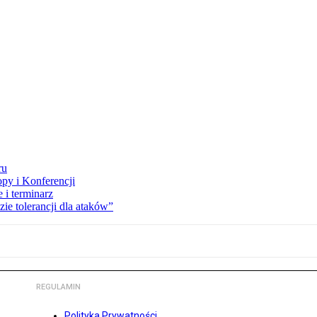
ru
opy i Konferencji
 i terminarz
zie tolerancji dla ataków”
REGULAMIN
Polityka Prywatności