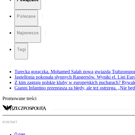
Polecane
Najnowsze
Tagi
Turecka gorączka. Mohamed Salah nową gwiazdą Trabzonspo
Jagiellonia pokonała słynnych Rangersów. Wyniki el. Ligi Eur
Z kim zagrają polskie kluby w europejskich pucharach? Rywale
Gianni Infantino przeprasza za błędy, ale też ostrzega. „Nie będ
Promowane treści
KONTAKT
O nas