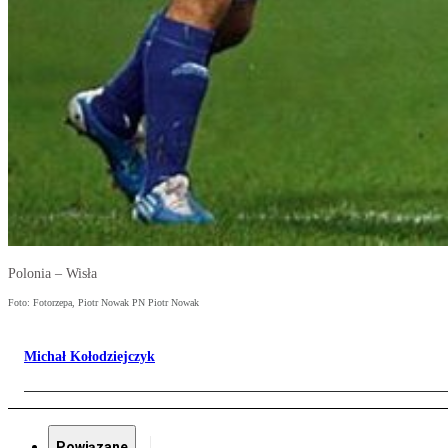
Polonia – Wisła
Foto: Fotorzepa, Piotr Nowak PN Piotr Nowak
Michał Kołodziejczyk
Powiązane