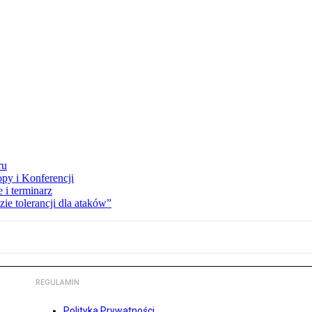
ru
opy i Konferencji
 i terminarz
zie tolerancji dla ataków”
REGULAMIN
Polityka Prywatności