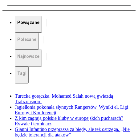
Powiązane
Polecane
Najnowsze
Tagi
Turecka gorączka. Mohamed Salah nową gwiazdą
Trabzonsporu
Jagiellonia pokonała słynnych Rangersów. Wyniki el. Ligi
Europy i Konferencji
Z kim zagrają polskie kluby w europejskich pucharach?
Rywale i terminarz
Gianni Infantino przeprasza za błędy, ale też ostrzega. „Nie
będzie tolerancji dla ataków”