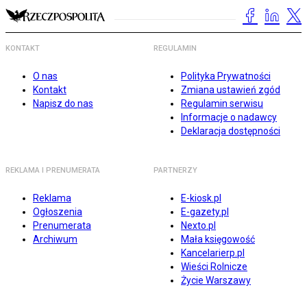
KONTAKT
REGULAMIN
O nas
Polityka Prywatności
Kontakt
Zmiana ustawień zgód
Napisz do nas
Regulamin serwisu
Informacje o nadawcy
Deklaracja dostępności
REKLAMA I PRENUMERATA
PARTNERZY
Reklama
E-kiosk.pl
Ogłoszenia
E-gazety.pl
Prenumerata
Nexto.pl
Archiwum
Mała księgowość
Kancelarierp.pl
Wieści Rolnicze
Życie Warszawy