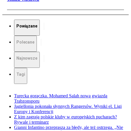
Powiązane
Polecane
Najnowsze
Tagi
Turecka gorączka. Mohamed Salah nową gwiazdą
Trabzonsporu
Jagiellonia pokonała słynnych Rangersów. Wyniki el. Ligi
Europy i Konferencji
Z kim zagrają polskie kluby w europejskich pucharach?
Rywale i terminarz
Gianni Infantino przeprasza za błędy, ale też ostrzega. „Nie