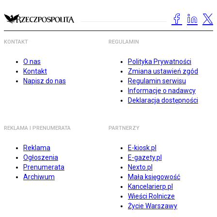
KONTAKT
REGULAMIN
O nas
Polityka Prywatności
Kontakt
Zmiana ustawień zgód
Napisz do nas
Regulamin serwisu
Informacje o nadawcy
Deklaracja dostępności
REKLAMA I PRENUMERATA
PARTNERZY
Reklama
E-kiosk.pl
Ogłoszenia
E-gazety.pl
Prenumerata
Nexto.pl
Archiwum
Mała księgowość
Kancelarierp.pl
Wieści Rolnicze
Życie Warszawy