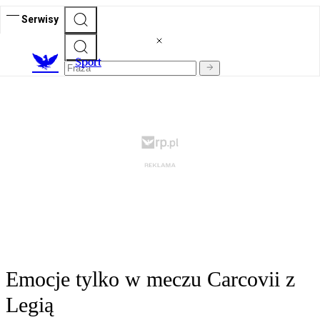
Serwisy
S
port
Emocje tylko w meczu Carcovii z
Legią