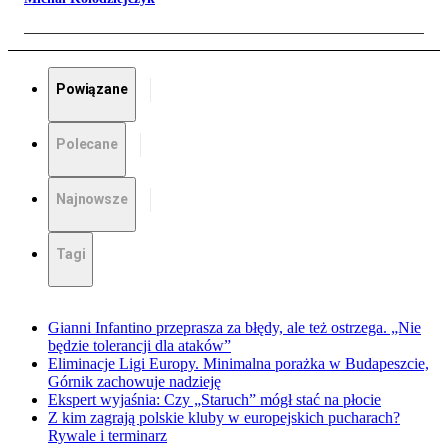
Powiązane
Polecane
Najnowsze
Tagi
Gianni Infantino przeprasza za błędy, ale też ostrzega. „Nie
będzie tolerancji dla ataków”
Eliminacje Ligi Europy. Minimalna porażka w Budapeszcie,
Górnik zachowuje nadzieję
Ekspert wyjaśnia: Czy „Staruch” mógł stać na płocie
Z kim zagrają polskie kluby w europejskich pucharach?
Rywale i terminarz