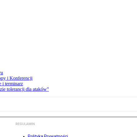
ru
opy i Konferencji
 i terminarz
zie tolerancji dla ataków”
REGULAMIN
Polityka Prywatności