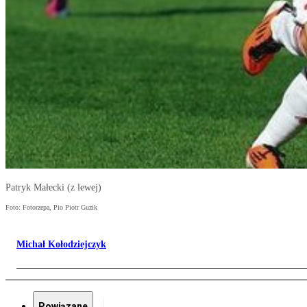
Patryk Małecki (z lewej)
Foto: Fotorzepa, Pio Piotr Guzik
Michał Kołodziejczyk
Powiązane