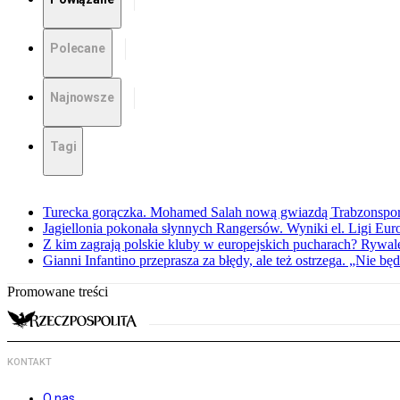
Polecane
Najnowsze
Tagi
Turecka gorączka. Mohamed Salah nową gwiazdą Trabzonspo
Jagiellonia pokonała słynnych Rangersów. Wyniki el. Ligi Eur
Z kim zagrają polskie kluby w europejskich pucharach? Rywale
Gianni Infantino przeprasza za błędy, ale też ostrzega. „Nie będ
Promowane treści
KONTAKT
O nas