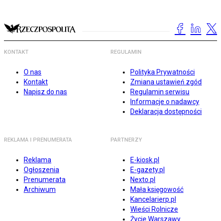
KONTAKT
REGULAMIN
O nas
Polityka Prywatności
Kontakt
Zmiana ustawień zgód
Napisz do nas
Regulamin serwisu
Informacje o nadawcy
Deklaracja dostępności
REKLAMA I PRENUMERATA
PARTNERZY
Reklama
E-kiosk.pl
Ogłoszenia
E-gazety.pl
Prenumerata
Nexto.pl
Archiwum
Mała księgowość
Kancelarierp.pl
Wieści Rolnicze
Życie Warszawy