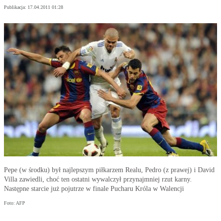
Publikacja:
17.04.2011 01:28
Pepe (w środku) był najlepszym piłkarzem Realu, Pedro (z prawej) i David
Villa zawiedli, choć ten ostatni wywalczył przynajmniej rzut karny.
Następne starcie już pojutrze w finale Pucharu Króla w Walencji
Foto: AFP