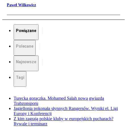
Paweł Wilkowicz
Powiązane
Polecane
Najnowsze
Tagi
Turecka gorączka. Mohamed Salah nową gwiazdą
Trabzonsporu
Jagiellonia pokonała słynnych Rangersów. Wyniki el. Ligi
Europy i Konferencji
Z kim zagrają polskie kluby w europejskich pucharach?
Rywale i terminarz