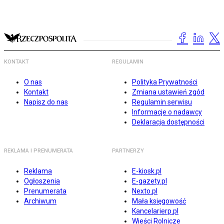
KONTAKT
REGULAMIN
O nas
Polityka Prywatności
Kontakt
Zmiana ustawień zgód
Napisz do nas
Regulamin serwisu
Informacje o nadawcy
Deklaracja dostępności
REKLAMA I PRENUMERATA
PARTNERZY
Reklama
E-kiosk.pl
Ogłoszenia
E-gazety.pl
Prenumerata
Nexto.pl
Archiwum
Mała księgowość
Kancelarierp.pl
Wieści Rolnicze