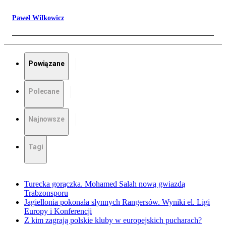
Paweł Wilkowicz
Powiązane
Polecane
Najnowsze
Tagi
Turecka gorączka. Mohamed Salah nową gwiazdą
Trabzonsporu
Jagiellonia pokonała słynnych Rangersów. Wyniki el. Ligi
Europy i Konferencji
Z kim zagrają polskie kluby w europejskich pucharach?