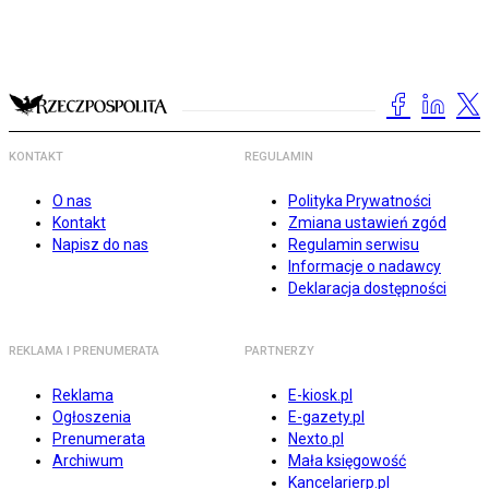
KONTAKT
REGULAMIN
O nas
Polityka Prywatności
Kontakt
Zmiana ustawień zgód
Napisz do nas
Regulamin serwisu
Informacje o nadawcy
Deklaracja dostępności
REKLAMA I PRENUMERATA
PARTNERZY
Reklama
E-kiosk.pl
Ogłoszenia
E-gazety.pl
Prenumerata
Nexto.pl
Archiwum
Mała księgowość
Kancelarierp.pl