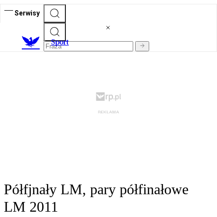
Serwisy
S
port
Półfjnały LM, pary półfinałowe
LM 2011