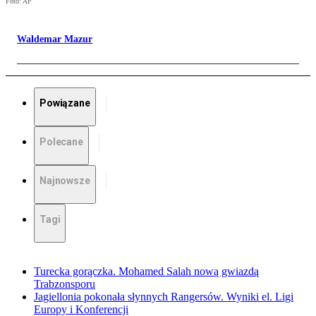
Foto: AP
Waldemar Mazur
Powiązane
Polecane
Najnowsze
Tagi
Turecka gorączka. Mohamed Salah nową gwiazdą
Trabzonsporu
Jagiellonia pokonała słynnych Rangersów. Wyniki el. Ligi
Europy i Konferencji