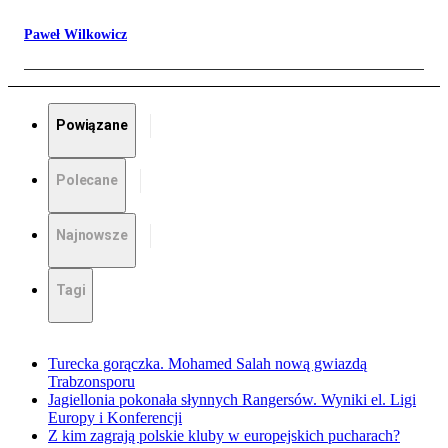
Paweł Wilkowicz
Powiązane
Polecane
Najnowsze
Tagi
Turecka gorączka. Mohamed Salah nową gwiazdą
Trabzonsporu
Jagiellonia pokonała słynnych Rangersów. Wyniki el. Ligi
Europy i Konferencji
Z kim zagrają polskie kluby w europejskich pucharach?