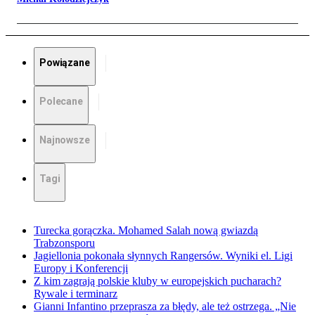
Powiązane
Polecane
Najnowsze
Tagi
Turecka gorączka. Mohamed Salah nową gwiazdą
Trabzonsporu
Jagiellonia pokonała słynnych Rangersów. Wyniki el. Ligi
Europy i Konferencji
Z kim zagrają polskie kluby w europejskich pucharach?
Rywale i terminarz
Gianni Infantino przeprasza za błędy, ale też ostrzega. „Nie