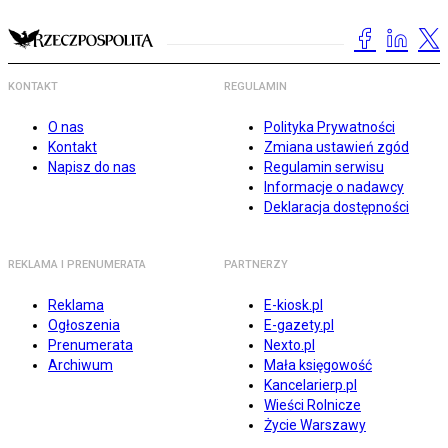
KONTAKT
REGULAMIN
O nas
Polityka Prywatności
Kontakt
Zmiana ustawień zgód
Napisz do nas
Regulamin serwisu
Informacje o nadawcy
Deklaracja dostępności
REKLAMA I PRENUMERATA
PARTNERZY
Reklama
E-kiosk.pl
Ogłoszenia
E-gazety.pl
Prenumerata
Nexto.pl
Archiwum
Mała księgowość
Kancelarierp.pl
Wieści Rolnicze
Życie Warszawy