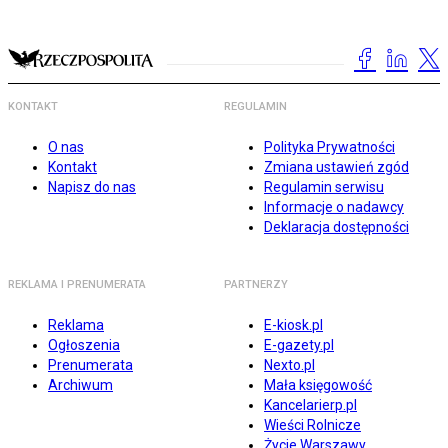
KONTAKT
REGULAMIN
O nas
Polityka Prywatności
Kontakt
Zmiana ustawień zgód
Napisz do nas
Regulamin serwisu
Informacje o nadawcy
Deklaracja dostępności
REKLAMA I PRENUMERATA
PARTNERZY
Reklama
E-kiosk.pl
Ogłoszenia
E-gazety.pl
Prenumerata
Nexto.pl
Archiwum
Mała księgowość
Kancelarierp.pl
Wieści Rolnicze
Życie Warszawy