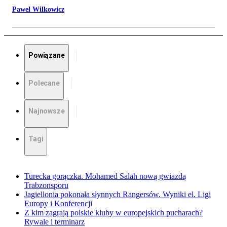
Paweł Wilkowicz
Powiązane
Polecane
Najnowsze
Tagi
Turecka gorączka. Mohamed Salah nową gwiazdą
Trabzonsporu
Jagiellonia pokonała słynnych Rangersów. Wyniki el. Ligi
Europy i Konferencji
Z kim zagrają polskie kluby w europejskich pucharach?
Rywale i terminarz