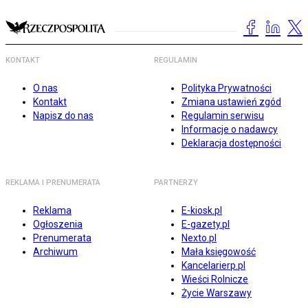
KONTAKT
REGULAMIN
O nas
Polityka Prywatności
Kontakt
Zmiana ustawień zgód
Napisz do nas
Regulamin serwisu
Informacje o nadawcy
Deklaracja dostępności
REKLAMA I PRENUMERATA
PARTNERZY
Reklama
E-kiosk.pl
Ogłoszenia
E-gazety.pl
Prenumerata
Nexto.pl
Archiwum
Mała księgowość
Kancelarierp.pl
Wieści Rolnicze
Życie Warszawy