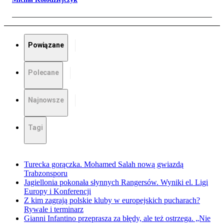
Powiązane
Polecane
Najnowsze
Tagi
Turecka gorączka. Mohamed Salah nową gwiazdą
Trabzonsporu
Jagiellonia pokonała słynnych Rangersów. Wyniki el. Ligi
Europy i Konferencji
Z kim zagrają polskie kluby w europejskich pucharach?
Rywale i terminarz
Gianni Infantino przeprasza za błędy, ale też ostrzega. „Nie