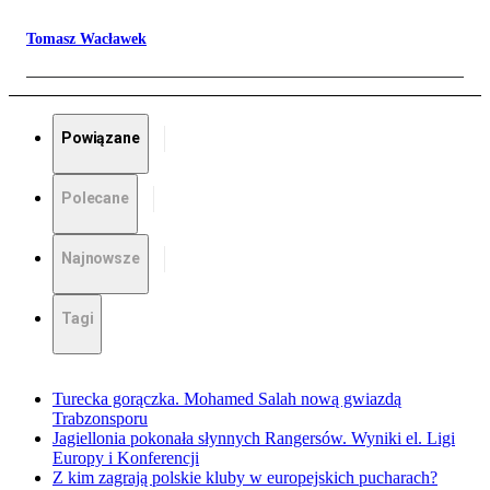
Tomasz Wacławek
Powiązane
Polecane
Najnowsze
Tagi
Turecka gorączka. Mohamed Salah nową gwiazdą
Trabzonsporu
Jagiellonia pokonała słynnych Rangersów. Wyniki el. Ligi
Europy i Konferencji
Z kim zagrają polskie kluby w europejskich pucharach?