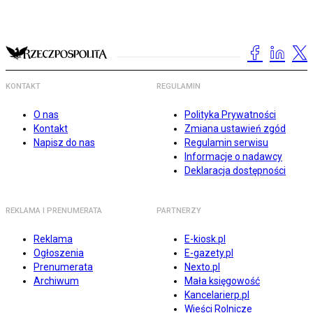
KONTAKT
REGULAMIN
O nas
Polityka Prywatności
Kontakt
Zmiana ustawień zgód
Napisz do nas
Regulamin serwisu
Informacje o nadawcy
Deklaracja dostępności
REKLAMA I PRENUMERATA
PARTNERZY
Reklama
E-kiosk.pl
Ogłoszenia
E-gazety.pl
Prenumerata
Nexto.pl
Archiwum
Mała księgowość
Kancelarierp.pl
Wieści Rolnicze