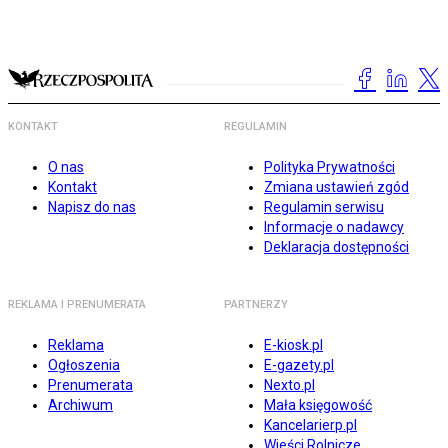
KONTAKT
REGULAMIN
O nas
Polityka Prywatności
Kontakt
Zmiana ustawień zgód
Napisz do nas
Regulamin serwisu
Informacje o nadawcy
Deklaracja dostępności
REKLAMA I PRENUMERATA
PARTNERZY
Reklama
E-kiosk.pl
Ogłoszenia
E-gazety.pl
Prenumerata
Nexto.pl
Archiwum
Mała księgowość
Kancelarierp.pl
Wieści Rolnicze