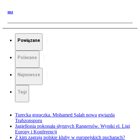
mz
Powiązane
Polecane
Najnowsze
Tagi
Turecka gorączka. Mohamed Salah nową gwiazdą
Trabzonsporu
Jagiellonia pokonała słynnych Rangersów. Wyniki el. Ligi
Europy i Konferencji
Z kim zagrają polskie kluby w europejskich pucharach?