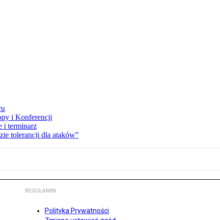
ru
opy i Konferencji
 i terminarz
zie tolerancji dla ataków”
REGULAMIN
Polityka Prywatności