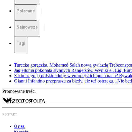
Polecane
Najnowsze
Tagi
Turecka gorączka. Mohamed Salah nową gwiazdą Trabzonspo
Jagiellonia pokonała słynnych Rangersów. Wyniki el. Ligi Eur
Z kim zagrają polskie kluby w europejskich pucharach? Rywale
Gianni Infantino przeprasza za błędy, ale też ostrzega. „Nie będ
Promowane treści
KONTAKT
O nas