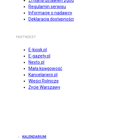
Zmiana ustawień zgód
Regulamin serwisu
Informacje o nadawcy
Deklaracja dostępności
PARTNERZY
E-kiosk.pl
E-gazety.pl
Nexto.pl
Mała księgowość
Kancelarierp.pl
Wieści Rolnicze
Życie Warszawy
KALENDARIUM