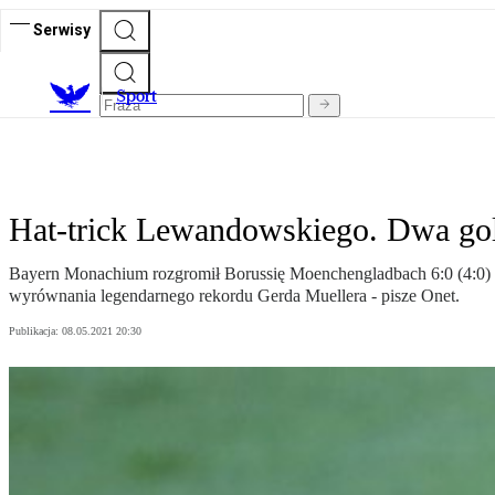
Serwisy
S
port
Hat-trick Lewandowskiego. Dwa gol
Bayern Monachium rozgromił Borussię Moenchengladbach 6:0 (4:0) w 
wyrównania legendarnego rekordu Gerda Muellera - pisze Onet.
Publikacja:
08.05.2021 20:30