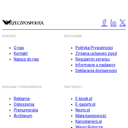
KONTAKT
REGULAMIN
O nas
Polityka Prywatności
Kontakt
Zmiana ustawień zgód
Napisz do nas
Regulamin serwisu
Informacje o nadawcy
Deklaracja dostępności
REKLAMA I PRENUMERATA
PARTNERZY
Reklama
E-kiosk.pl
Ogłoszenia
E-gazety.pl
Prenumerata
Nexto.pl
Archiwum
Mała księgowość
Kancelarierp.pl
Wieści Rolnicze