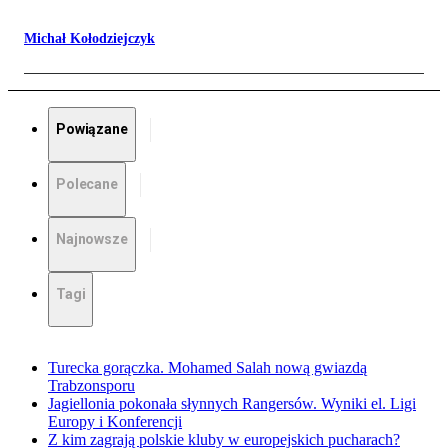
Michał Kołodziejczyk
Powiązane
Polecane
Najnowsze
Tagi
Turecka gorączka. Mohamed Salah nową gwiazdą
Trabzonsporu
Jagiellonia pokonała słynnych Rangersów. Wyniki el. Ligi
Europy i Konferencji
Z kim zagrają polskie kluby w europejskich pucharach?