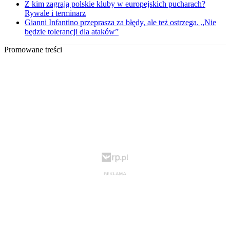
Z kim zagrają polskie kluby w europejskich pucharach?
Rywale i terminarz
Gianni Infantino przeprasza za błędy, ale też ostrzega. „Nie
będzie tolerancji dla ataków”
Promowane treści