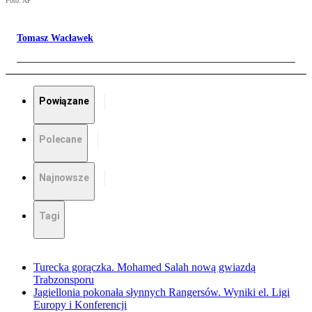
Foto: AP
Tomasz Wacławek
Powiązane
Polecane
Najnowsze
Tagi
Turecka gorączka. Mohamed Salah nową gwiazdą
Trabzonsporu
Jagiellonia pokonała słynnych Rangersów. Wyniki el. Ligi
Europy i Konferencji