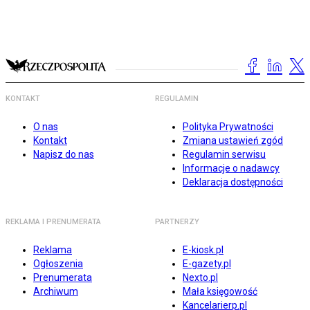
KONTAKT
REGULAMIN
O nas
Polityka Prywatności
Kontakt
Zmiana ustawień zgód
Napisz do nas
Regulamin serwisu
Informacje o nadawcy
Deklaracja dostępności
REKLAMA I PRENUMERATA
PARTNERZY
Reklama
E-kiosk.pl
Ogłoszenia
E-gazety.pl
Prenumerata
Nexto.pl
Archiwum
Mała księgowość
Kancelarierp.pl