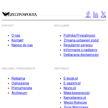
KONTAKT
REGULAMIN
O nas
Polityka Prywatności
Kontakt
Zmiana ustawień zgód
Napisz do nas
Regulamin serwisu
Informacje o nadawcy
Deklaracja dostępności
REKLAMA I PRENUMERATA
PARTNERZY
Reklama
E-kiosk.pl
Ogłoszenia
E-gazety.pl
Prenumerata
Nexto.pl
Archiwum
Mała księgowość
Kancelarierp.pl
Wieści Rolnicze
Życie Warszawy