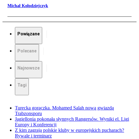
Michał Kołodziejczyk
Powiązane
Polecane
Najnowsze
Tagi
Turecka gorączka. Mohamed Salah nową gwiazdą
Trabzonsporu
Jagiellonia pokonała słynnych Rangersów. Wyniki el. Ligi
Europy i Konferencji
Z kim zagrają polskie kluby w europejskich pucharach?
Rywale i terminarz