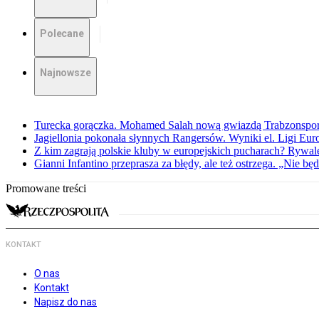
Polecane
Najnowsze
Turecka gorączka. Mohamed Salah nową gwiazdą Trabzonspo
Jagiellonia pokonała słynnych Rangersów. Wyniki el. Ligi Eur
Z kim zagrają polskie kluby w europejskich pucharach? Rywale
Gianni Infantino przeprasza za błędy, ale też ostrzega. „Nie będ
Promowane treści
KONTAKT
O nas
Kontakt
Napisz do nas