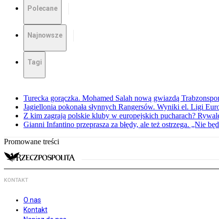
Polecane
Najnowsze
Tagi
Turecka gorączka. Mohamed Salah nową gwiazdą Trabzonspo
Jagiellonia pokonała słynnych Rangersów. Wyniki el. Ligi Eur
Z kim zagrają polskie kluby w europejskich pucharach? Rywale
Gianni Infantino przeprasza za błędy, ale też ostrzega. „Nie będ
Promowane treści
KONTAKT
O nas
Kontakt