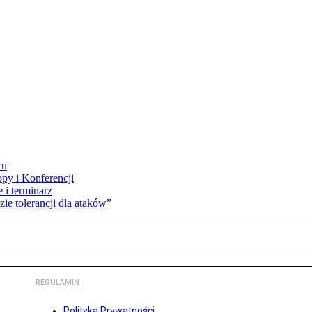
ru
opy i Konferencji
 i terminarz
zie tolerancji dla ataków”
REGULAMIN
Polityka Prywatności