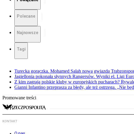
Polecane
Najnowsze
Tagi
Turecka gorączka. Mohamed Salah nową gwiazdą Trabzonspo
Jagiellonia pokonała słynnych Rangersów. Wyniki el. Ligi Eur
Z kim zagrają polskie kluby w europejskich pucharach? Rywale
Gianni Infantino przeprasza za błędy, ale też ostrzega. „Nie będ
Promowane treści
KONTAKT
O nas