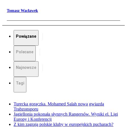
Tomasz Wacławek
Powiązane
Polecane
Najnowsze
Tagi
Turecka gorączka. Mohamed Salah nową gwiazdą
Trabzonsporu
Jagiellonia pokonała słynnych Rangersów. Wyniki el. Ligi
Europy i Konferencji
Z kim zagrają polskie kluby w europejskich pucharach?