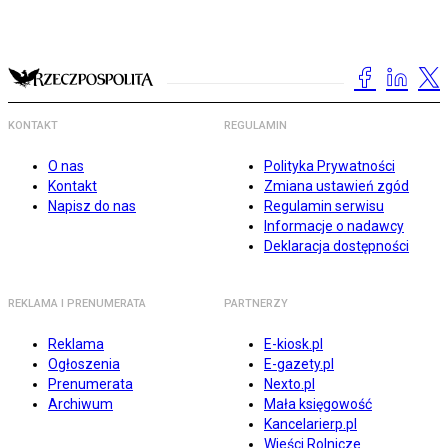
KONTAKT
REGULAMIN
O nas
Polityka Prywatności
Kontakt
Zmiana ustawień zgód
Napisz do nas
Regulamin serwisu
Informacje o nadawcy
Deklaracja dostępności
REKLAMA I PRENUMERATA
PARTNERZY
Reklama
E-kiosk.pl
Ogłoszenia
E-gazety.pl
Prenumerata
Nexto.pl
Archiwum
Mała księgowość
Kancelarierp.pl
Wieści Rolnicze