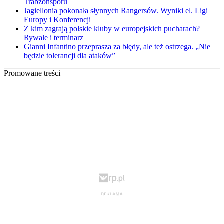
Trabzonsporu
Jagiellonia pokonała słynnych Rangersów. Wyniki el. Ligi
Europy i Konferencji
Z kim zagrają polskie kluby w europejskich pucharach?
Rywale i terminarz
Gianni Infantino przeprasza za błędy, ale też ostrzega. „Nie
będzie tolerancji dla ataków”
Promowane treści