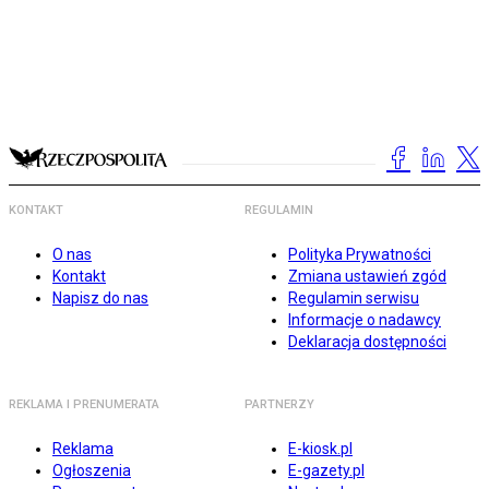
KONTAKT
REGULAMIN
O nas
Polityka Prywatności
Kontakt
Zmiana ustawień zgód
Napisz do nas
Regulamin serwisu
Informacje o nadawcy
Deklaracja dostępności
REKLAMA I PRENUMERATA
PARTNERZY
Reklama
E-kiosk.pl
Ogłoszenia
E-gazety.pl