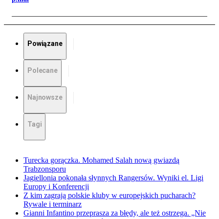
Powiązane
Polecane
Najnowsze
Tagi
Turecka gorączka. Mohamed Salah nową gwiazdą
Trabzonsporu
Jagiellonia pokonała słynnych Rangersów. Wyniki el. Ligi
Europy i Konferencji
Z kim zagrają polskie kluby w europejskich pucharach?
Rywale i terminarz
Gianni Infantino przeprasza za błędy, ale też ostrzega. „Nie