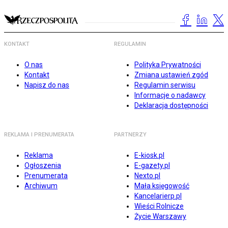
KONTAKT
REGULAMIN
O nas
Polityka Prywatności
Kontakt
Zmiana ustawień zgód
Napisz do nas
Regulamin serwisu
Informacje o nadawcy
Deklaracja dostępności
REKLAMA I PRENUMERATA
PARTNERZY
Reklama
E-kiosk.pl
Ogłoszenia
E-gazety.pl
Prenumerata
Nexto.pl
Archiwum
Mała księgowość
Kancelarierp.pl
Wieści Rolnicze
Życie Warszawy