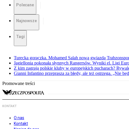
Polecane
Najnowsze
Tagi
Turecka gorączka. Mohamed Salah nową gwiazdą Trabzonspo
Jagiellonia pokonała słynnych Rangersów. Wyniki el. Ligi Eur
Z kim zagrają polskie kluby w europejskich pucharach? Rywale
Gianni Infantino przeprasza za błędy, ale też ostrzega. „Nie będ
Promowane treści
KONTAKT
O nas
Kontakt