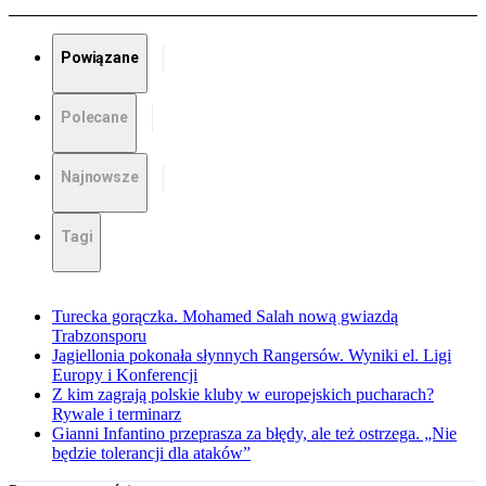
Powiązane
Polecane
Najnowsze
Tagi
Turecka gorączka. Mohamed Salah nową gwiazdą
Trabzonsporu
Jagiellonia pokonała słynnych Rangersów. Wyniki el. Ligi
Europy i Konferencji
Z kim zagrają polskie kluby w europejskich pucharach?
Rywale i terminarz
Gianni Infantino przeprasza za błędy, ale też ostrzega. „Nie
będzie tolerancji dla ataków”