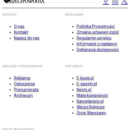
KONTAKT
REGULAMIN
O nas
Polityka Prywatności
Kontakt
Zmiana ustawień zgód
Napisz do nas
Regulamin serwisu
Informacje o nadawcy
Deklaracja dostępności
REKLAMA I PRENUMERATA
PARTNERZY
Reklama
E-kiosk.pl
Ogłoszenia
E-gazety.pl
Prenumerata
Nexto.pl
Archiwum
Mała księgowość
Kancelarierp.pl
Wieści Rolnicze
Życie Warszawy
NASZE WYDARZENIA