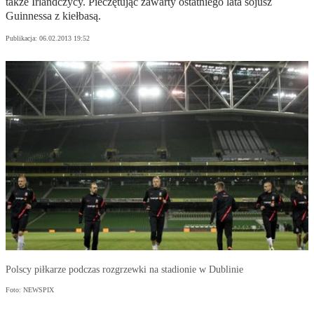
także Irlandczycy. Pieczętując zawarty ostatniego lata sojusz
Guinnessa z kiełbasą.
Publikacja:
06.02.2013 19:52
Polscy piłkarze podczas rozgrzewki na stadionie w Dublinie
Foto: NEWSPIX