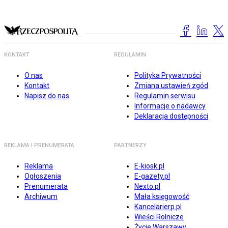
KONTAKT
REGULAMIN
O nas
Polityka Prywatności
Kontakt
Zmiana ustawień zgód
Napisz do nas
Regulamin serwisu
Informacje o nadawcy
Deklaracja dostępności
REKLAMA I PRENUMERATA
PARTNERZY
Reklama
E-kiosk.pl
Ogłoszenia
E-gazety.pl
Prenumerata
Nexto.pl
Archiwum
Mała księgowość
Kancelarierp.pl
Wieści Rolnicze
Życie Warszawy