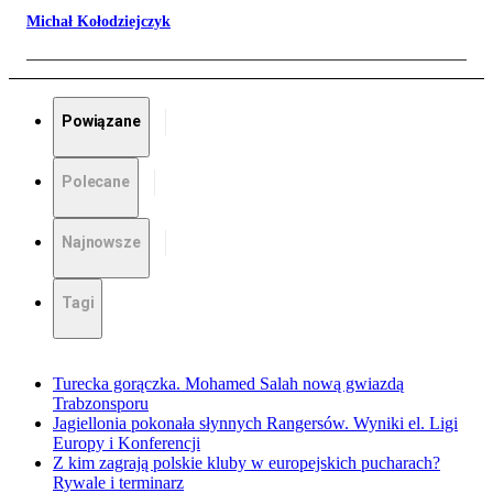
Michał Kołodziejczyk
Powiązane
Polecane
Najnowsze
Tagi
Turecka gorączka. Mohamed Salah nową gwiazdą
Trabzonsporu
Jagiellonia pokonała słynnych Rangersów. Wyniki el. Ligi
Europy i Konferencji
Z kim zagrają polskie kluby w europejskich pucharach?
Rywale i terminarz