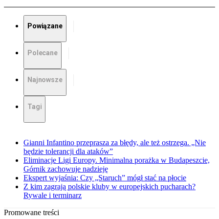
Powiązane
Polecane
Najnowsze
Tagi
Gianni Infantino przeprasza za błędy, ale też ostrzega. „Nie
będzie tolerancji dla ataków”
Eliminacje Ligi Europy. Minimalna porażka w Budapeszcie,
Górnik zachowuje nadzieję
Ekspert wyjaśnia: Czy „Staruch” mógł stać na płocie
Z kim zagrają polskie kluby w europejskich pucharach?
Rywale i terminarz
Promowane treści