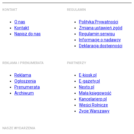
KONTAKT
REGULAMIN
O nas
Polityka Prywatności
Kontakt
Zmiana ustawień zgód
Napisz do nas
Regulamin serwisu
Informacje o nadawcy
Deklaracja dostępności
REKLAMA I PRENUMERATA
PARTNERZY
Reklama
E-kiosk.pl
Ogłoszenia
E-gazety.pl
Prenumerata
Nexto.pl
Archiwum
Mała księgowość
Kancelarierp.pl
Wieści Rolnicze
Życie Warszawy
NASZE WYDARZENIA