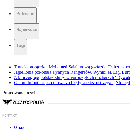
Polecane
Najnowsze
Tagi
Turecka gorączka. Mohamed Salah nową gwiazdą Trabzonspo
Jagiellonia pokonała słynnych Rangersów. Wyniki el. Ligi Eur
Z kim zagrają polskie kluby w europejskich pucharach? Rywale
Gianni Infantino przeprasza za błędy, ale też ostrzega. „Nie będ
Promowane treści
KONTAKT
O nas