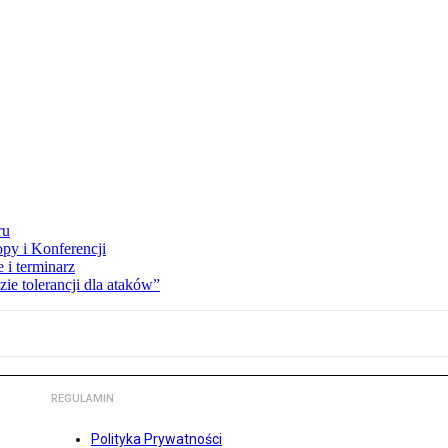
ru
opy i Konferencji
 i terminarz
zie tolerancji dla ataków”
REGULAMIN
Polityka Prywatności