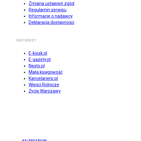
Zmiana ustawień zgód
Regulamin serwisu
Informacje o nadawcy
Deklaracja dostępności
PARTNERZY
E-kiosk.pl
E-gazety.pl
Nexto.pl
Mała księgowość
Kancelarierp.pl
Wieści Rolnicze
Życie Warszawy
KALENDARIUM