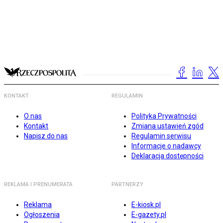
KONTAKT
REGULAMIN
O nas
Polityka Prywatności
Kontakt
Zmiana ustawień zgód
Napisz do nas
Regulamin serwisu
Informacje o nadawcy
Deklaracja dostępności
REKLAMA I PRENUMERATA
PARTNERZY
Reklama
E-kiosk.pl
Ogłoszenia
E-gazety.pl