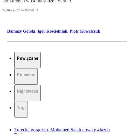
konkurencji w Bundeslidze i Serie A
Publikacja:
02.04.2013 01:12
Damazy Górski
,
Igor Kościelniak
,
Piotr Kowalczuk
Powiązane
Polecane
Najnowsze
Tagi
Turecka gorączka. Mohamed Salah nową gwiazdą