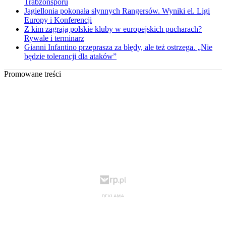
Trabzonsporu
Jagiellonia pokonała słynnych Rangersów. Wyniki el. Ligi
Europy i Konferencji
Z kim zagrają polskie kluby w europejskich pucharach?
Rywale i terminarz
Gianni Infantino przeprasza za błędy, ale też ostrzega. „Nie
będzie tolerancji dla ataków”
Promowane treści