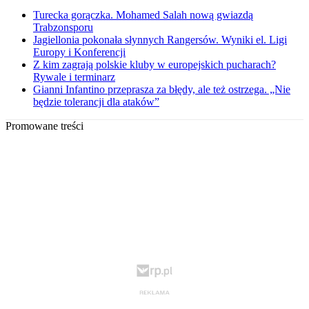
Turecka gorączka. Mohamed Salah nową gwiazdą
Trabzonsporu
Jagiellonia pokonała słynnych Rangersów. Wyniki el. Ligi
Europy i Konferencji
Z kim zagrają polskie kluby w europejskich pucharach?
Rywale i terminarz
Gianni Infantino przeprasza za błędy, ale też ostrzega. „Nie
będzie tolerancji dla ataków”
Promowane treści