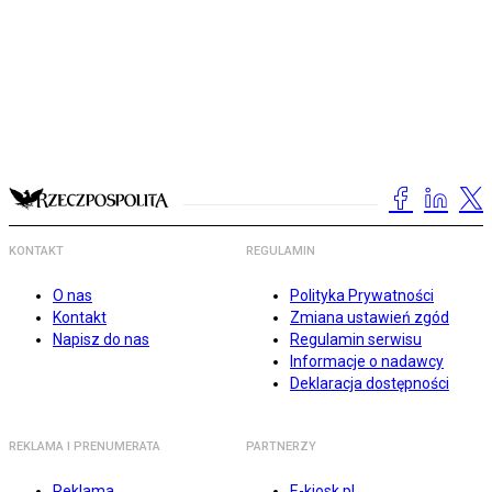
KONTAKT
REGULAMIN
O nas
Polityka Prywatności
Kontakt
Zmiana ustawień zgód
Napisz do nas
Regulamin serwisu
Informacje o nadawcy
Deklaracja dostępności
REKLAMA I PRENUMERATA
PARTNERZY
Reklama
E-kiosk.pl