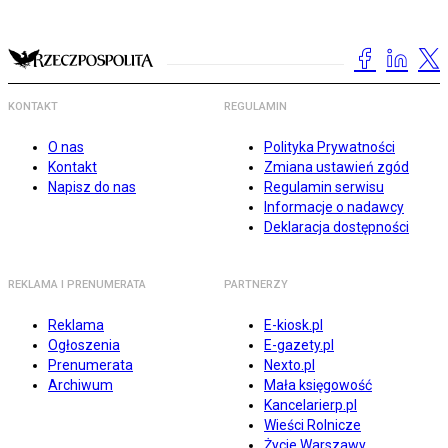
KONTAKT
REGULAMIN
O nas
Polityka Prywatności
Kontakt
Zmiana ustawień zgód
Napisz do nas
Regulamin serwisu
Informacje o nadawcy
Deklaracja dostępności
REKLAMA I PRENUMERATA
PARTNERZY
Reklama
E-kiosk.pl
Ogłoszenia
E-gazety.pl
Prenumerata
Nexto.pl
Archiwum
Mała księgowość
Kancelarierp.pl
Wieści Rolnicze
Życie Warszawy