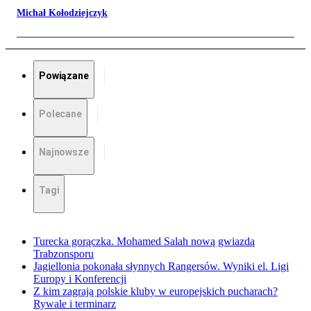
Michał Kołodziejczyk
Powiązane
Polecane
Najnowsze
Tagi
Turecka gorączka. Mohamed Salah nową gwiazdą
Trabzonsporu
Jagiellonia pokonała słynnych Rangersów. Wyniki el. Ligi
Europy i Konferencji
Z kim zagrają polskie kluby w europejskich pucharach?
Rywale i terminarz