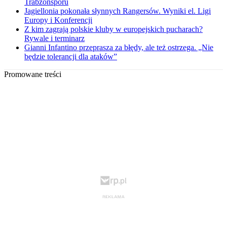
Trabzonsporu
Jagiellonia pokonała słynnych Rangersów. Wyniki el. Ligi
Europy i Konferencji
Z kim zagrają polskie kluby w europejskich pucharach?
Rywale i terminarz
Gianni Infantino przeprasza za błędy, ale też ostrzega. „Nie
będzie tolerancji dla ataków”
Promowane treści