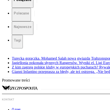
Polecane
Najnowsze
Tagi
Turecka gorączka. Mohamed Salah nową gwiazdą Trabzonspo
Jagiellonia pokonała słynnych Rangersów. Wyniki el. Ligi Eur
Z kim zagrają polskie kluby w europejskich pucharach? Rywale
Gianni Infantino przeprasza za błędy, ale też ostrzega. „Nie będ
Promowane treści
KONTAKT
O nas