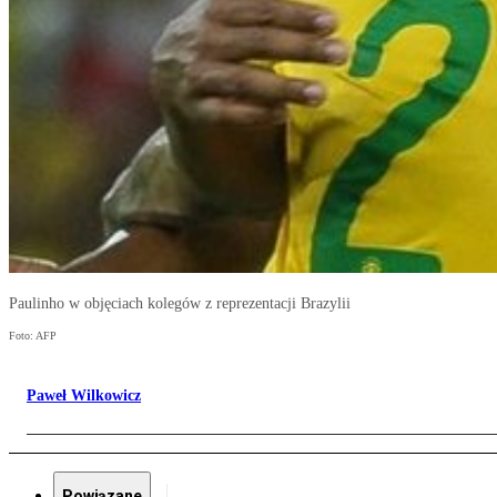
Paulinho w objęciach kolegów z reprezentacji Brazylii
Foto: AFP
Paweł Wilkowicz
Powiązane