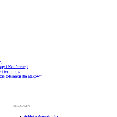
ru
opy i Konferencji
 i terminarz
zie tolerancji dla ataków”
REGULAMIN
Polityka Prywatności