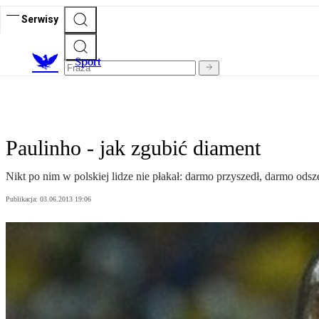
Serwisy
S
port
Paulinho - jak zgubić diament
Nikt po nim w polskiej lidze nie płakał: darmo przyszedł, darmo ods
Publikacja:
03.06.2013 19:06