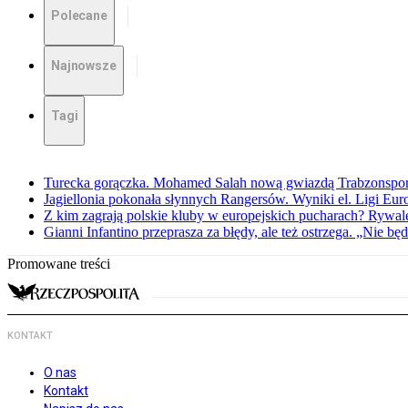
Polecane
Najnowsze
Tagi
Turecka gorączka. Mohamed Salah nową gwiazdą Trabzonspo
Jagiellonia pokonała słynnych Rangersów. Wyniki el. Ligi Eur
Z kim zagrają polskie kluby w europejskich pucharach? Rywale
Gianni Infantino przeprasza za błędy, ale też ostrzega. „Nie będ
Promowane treści
KONTAKT
O nas
Kontakt