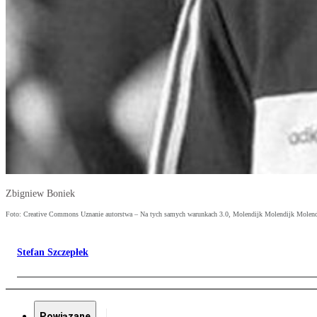
Zbigniew Boniek
Foto: Creative Commons Uznanie autorstwa – Na tych samych warunkach 3.0, Molendijk Molendijk Molend
Stefan Szczepłek
Powiązane