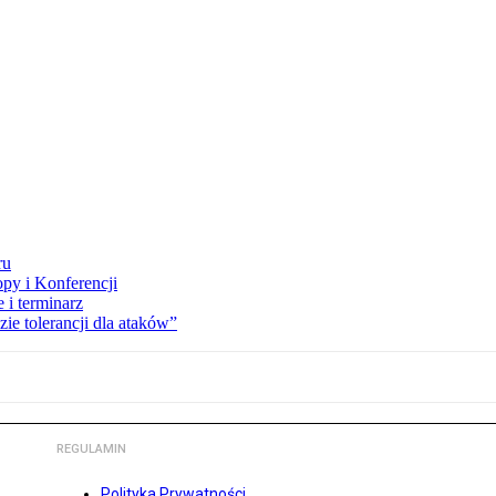
ru
opy i Konferencji
 i terminarz
zie tolerancji dla ataków”
REGULAMIN
Polityka Prywatności