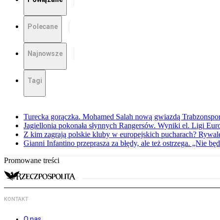
Polecane
Najnowsze
Tagi
Turecka gorączka. Mohamed Salah nową gwiazdą Trabzonspo
Jagiellonia pokonała słynnych Rangersów. Wyniki el. Ligi Eur
Z kim zagrają polskie kluby w europejskich pucharach? Rywale
Gianni Infantino przeprasza za błędy, ale też ostrzega. „Nie będ
Promowane treści
KONTAKT
O nas