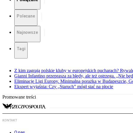
Polecane
Najnowsze
Tagi
Z kim zagrają polskie kluby w europejskich pucharach? Rywale
Gianni Infantino przeprasza za błędy, ale też ostrzega. „Nie będ
Eliminacje Ligi Europy. Minimalna porażka w Budapeszcie, G
Ekspert wyjaśnia: Czy „Staruch” mógł stać na płocie
Promowane treści
KONTAKT
O nas