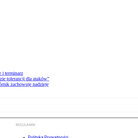
 i terminarz
zie tolerancji dla ataków”
órnik zachowuje nadzieję
REGULAMIN
Polityka Prywatności