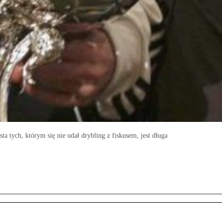
ta tych, którym się nie udał drybling z fiskusem, jest długa