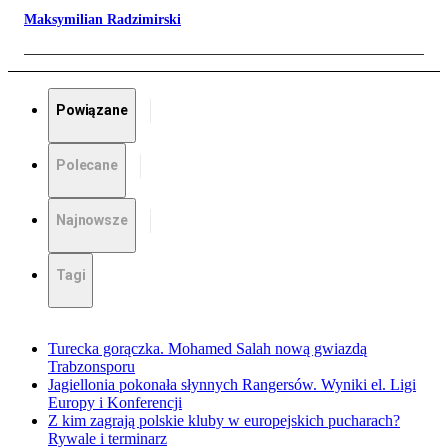
Maksymilian Radzimirski
Powiązane
Polecane
Najnowsze
Tagi
Turecka gorączka. Mohamed Salah nową gwiazdą
Trabzonsporu
Jagiellonia pokonała słynnych Rangersów. Wyniki el. Ligi
Europy i Konferencji
Z kim zagrają polskie kluby w europejskich pucharach?
Rywale i terminarz