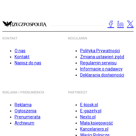
KONTAKT
REGULAMIN
O nas
Polityka Prywatności
Kontakt
Zmiana ustawień zgód
Napisz do nas
Regulamin serwisu
Informacje o nadawcy
Deklaracja dostępności
REKLAMA I PRENUMERATA
PARTNERZY
Reklama
E-kiosk.pl
Ogłoszenia
E-gazety.pl
Prenumerata
Nexto.pl
Archiwum
Mała księgowość
Kancelarierp.pl
Wieści Rolnicze