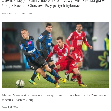
zrównała się punktami z liderem z Warszawy. Mistrz Polski gra w
środę z Ruchem Chorzów. Przy pustych trybunach.
Publikacja:
03.12.2013 23:00
Michał Masłowski (pierwszy z lewej) strzelił cztery bramki dla Zawiszy w
meczu z Piastem (6:0)
Foto: PAP/EPA