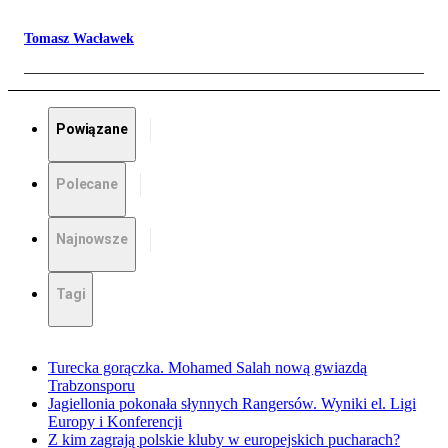
Tomasz Wacławek
Powiązane
Polecane
Najnowsze
Tagi
Turecka gorączka. Mohamed Salah nową gwiazdą
Trabzonsporu
Jagiellonia pokonała słynnych Rangersów. Wyniki el. Ligi
Europy i Konferencji
Z kim zagrają polskie kluby w europejskich pucharach?