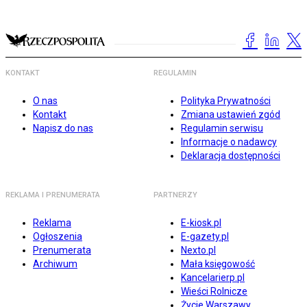
KONTAKT
REGULAMIN
O nas
Polityka Prywatności
Kontakt
Zmiana ustawień zgód
Napisz do nas
Regulamin serwisu
Informacje o nadawcy
Deklaracja dostępności
REKLAMA I PRENUMERATA
PARTNERZY
Reklama
E-kiosk.pl
Ogłoszenia
E-gazety.pl
Prenumerata
Nexto.pl
Archiwum
Mała księgowość
Kancelarierp.pl
Wieści Rolnicze
Życie Warszawy