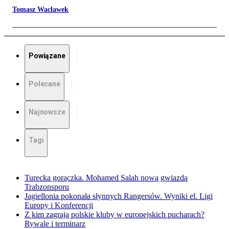
Tomasz Wacławek
Powiązane
Polecane
Najnowsze
Tagi
Turecka gorączka. Mohamed Salah nową gwiazdą
Trabzonsporu
Jagiellonia pokonała słynnych Rangersów. Wyniki el. Ligi
Europy i Konferencji
Z kim zagrają polskie kluby w europejskich pucharach?
Rywale i terminarz