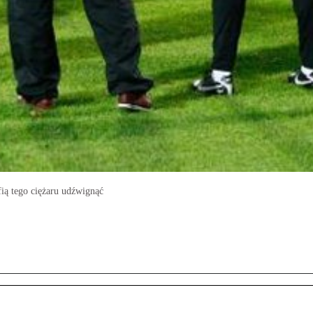
afią tego ciężaru udźwignąć