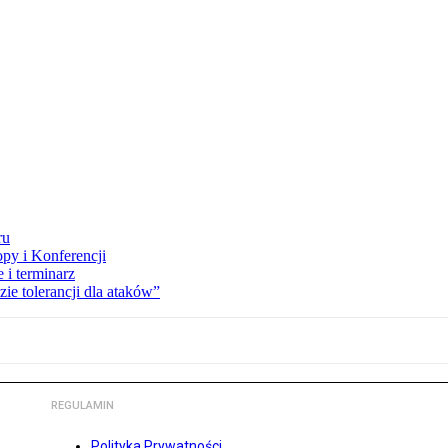
ru
opy i Konferencji
 i terminarz
zie tolerancji dla ataków”
REGULAMIN
Polityka Prywatności