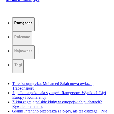
Powiązane
Polecane
Najnowsze
Tagi
Turecka gorączka. Mohamed Salah nową gwiazdą
Trabzonsporu
Jagiellonia pokonała słynnych Rangersów. Wyniki el. Ligi
Europy i Konferencji
Z kim zagrają polskie kluby w europejskich pucharach?
Rywale i terminarz
Gianni Infantino przeprasza za błędy, ale też ostrzega. „Nie