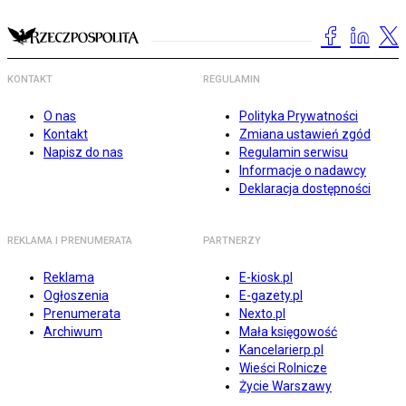
KONTAKT
REGULAMIN
O nas
Polityka Prywatności
Kontakt
Zmiana ustawień zgód
Napisz do nas
Regulamin serwisu
Informacje o nadawcy
Deklaracja dostępności
REKLAMA I PRENUMERATA
PARTNERZY
Reklama
E-kiosk.pl
Ogłoszenia
E-gazety.pl
Prenumerata
Nexto.pl
Archiwum
Mała księgowość
Kancelarierp.pl
Wieści Rolnicze
Życie Warszawy