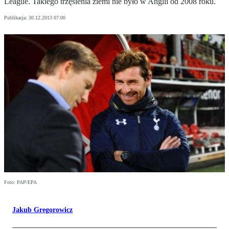
League. Takiego trzęsienia ziemi nie było w Anglii od 2008 roku.
Publikacja:
30.12.2013 07:00
Foto: PAP/EPA
Jakub Gregorowicz