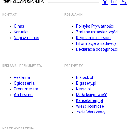
KONTAKT
REGULAMIN
O nas
Polityka Prywatności
Kontakt
Zmiana ustawień zgód
Napisz do nas
Regulamin serwisu
Informacje o nadawcy
Deklaracja dostępności
REKLAMA I PRENUMERATA
PARTNERZY
Reklama
E-kiosk.pl
Ogłoszenia
E-gazety.pl
Prenumerata
Nexto.pl
Archiwum
Mała księgowość
Kancelarierp.pl
Wieści Rolnicze
Życie Warszawy
NASZE WYDARZENIA