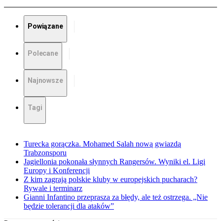
Powiązane
Polecane
Najnowsze
Tagi
Turecka gorączka. Mohamed Salah nową gwiazdą
Trabzonsporu
Jagiellonia pokonała słynnych Rangersów. Wyniki el. Ligi
Europy i Konferencji
Z kim zagrają polskie kluby w europejskich pucharach?
Rywale i terminarz
Gianni Infantino przeprasza za błędy, ale też ostrzega. „Nie
będzie tolerancji dla ataków”